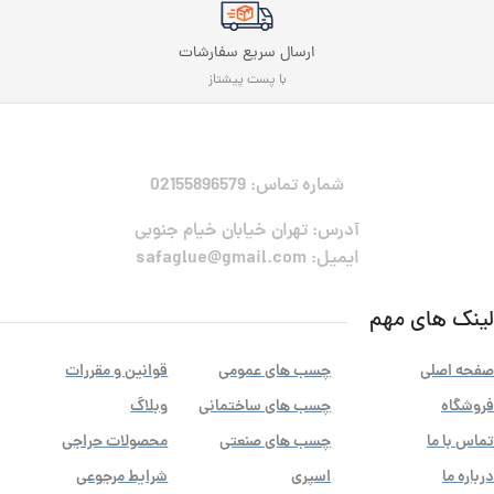
ارسال سریع سفارشات
با پست پیشتاز
شماره تماس: 02155896579
آدرس: تهران خیابان خیام جنوبی
ایمیل: safaglue@gmail.com
لینک های مهم
صفحه اصلی
چسب های عمومی
قوانین و مقررات
فروشگاه
چسب های ساختمانی
وبلاگ
تماس با ما
چسب های صنعتی
محصولات حراجی
درباره ما
اسپری
شرایط مرجوعی