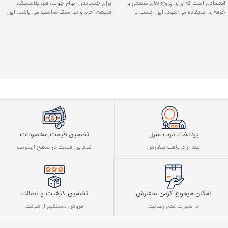
اقتصادی است که برای پروژه‌ های صنعتی و
برای چسباندن انواع چوب، فلز، پلاستیک،
حرفه‌ای استفاده می شود. این چسب با
شیشه، چرم و سرامیک مناسب می‌ باشد. این
چسبندگی فوق‌ العاده، خشک شدن سریع با
چسب با کیفیت عالی و قیمت مناسب، برای
اسپری فعال‌ کننده، و مقاومت بالا در برابر
پروژه‌ های خانگی، صنعتی و ساختمانی ایده‌ آل
رطوبت و حرارت، برای اتصال فلز، چوب،
است و اتصالات محکم و طولانی‌ مدت ایجاد
پلاستیک، سرامیک و شیشه در پروژه‌ های بزرگ
می‌کند.
مناسب است.
پرداخت درب منزل
تضمین قیمت محصولات
بعد از دریافت سفارش
کمترین قیمت در سطح اینترنت
تضمین کیفیت و اصالت
امکان مرجوع کردن سفارش
فروش مستقیم از شرکت
در صورت عدم رضایت