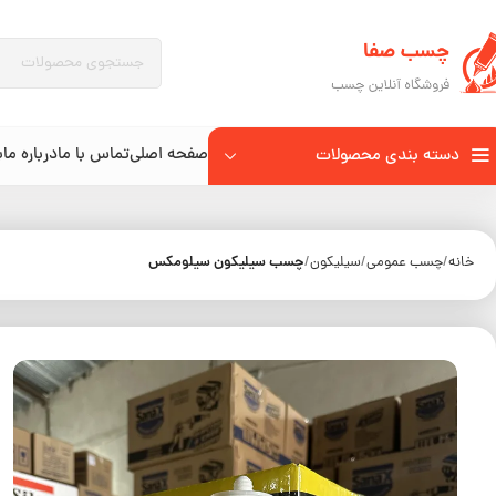
صفحه اصلی
تماس با ما
درباره ما
ب
دسته بندی محصولات
واشرساز
چسب سیلیکون سیلومکس
خانه
چسب عمومی
سیلیکون
همه کاره
قطره‌ای
سیلیکون
دوقلو
پلی اورتان
نواری