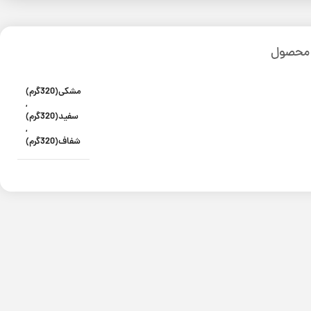
 محصول
مشکی(320گرم)
,
سفید(320گرم)
,
شفاف(320گرم)