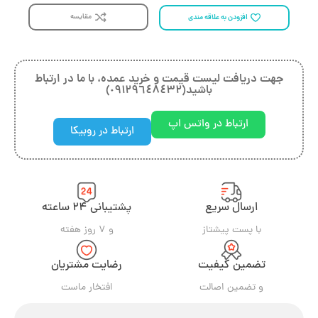
مقایسه
افزودن به علاقه مندی
جهت دريافت ليست قيمت و خريد عمده، با ما در ارتباط
باشيد(٠٩١٢٩٦٤٨٤٣٢)
ارتباط در واتس اپ
ارتباط در روبیکا
ارسال سریع
پشتیبانی ۲۴ ساعته
با پست پیشتاز
و ۷ روز هفته
تضمین کیفیت
رضایت مشتریان
و تضمین اصالت
افتخار ماست