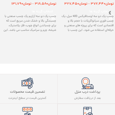
تومان
۳۷۲,۴۴۰
تومان
۳۲۷,۴۵۰
تومان
۳۱۸,۵۸۰
تومان
۱۳۱,۷۹۰
–
–
انتخاب گزینه ها
انتخاب گزینه ها
چسب یک دو سه اوستافیکس 400 میل، یک
چسب یک دو سه آرازیم یک چسب صنعتی با
چسب فوری سیانواکریلات با حجم بالا و
چسبندگی بالا و خشک شدن سریع است که
اقتصادی است که برای پروژه‌ های صنعتی و
برای چسباندن انواع چوب، فلز، پلاستیک،
حرفه‌ای استفاده می شود. این چسب با
شیشه، چرم و سرامیک مناسب می‌ باشد. این
چسبندگی فوق‌ العاده، خشک شدن سریع با
چسب با کیفیت عالی و قیمت مناسب، برای
اسپری فعال‌ کننده، و مقاومت بالا در برابر
پروژه‌ های خانگی، صنعتی و ساختمانی ایده‌ آل
رطوبت و حرارت، برای اتصال فلز، چوب،
است و اتصالات محکم و طولانی‌ مدت ایجاد
پلاستیک، سرامیک و شیشه در پروژه‌ های بزرگ
می‌کند.
مناسب است.
پرداخت درب منزل
تضمین قیمت محصولات
بعد از دریافت سفارش
کمترین قیمت در سطح اینترنت