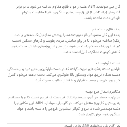
مواد فلزی مقاوم
گان پلی سولفاید ABM اغلب از
ساخته می‌شود تا در برابر
فشارهای زیاد ناشی از تزریق چسب‌های سنگین و غلیظ مقاومت و دوام
طولانی‌مدت داشته باشد.
بدنه فلزی مستحکم
بدنه این گان معمولاً از فلز تقویت‌شده با پوشش مقاوم (رنگ صنعتی یا ضد
زنگ) ساخته می‌شود تا در برابر سایش، ضربه، رطوبت و کارهای سنگین آسیب
نبیند. این بدنه محکم باعث می‌شود ابزار حتی در پروژه‌های طولانی مدت بدون
کاهش کیفیت عملکرد، قابل‌اعتماد باشد.
دسته ارگونومیک
طراحی دسته به‌گونه‌ای صورت گرفته که در دست قرارگیری راحتی دارد و از خستگی
دست هنگام تزریق مواد ویسکوز بالا جلوگیری می‌کند. دسته باعث می‌شود کنترل
کاربر روی خروجی چسب دقیق‌تر و با فشار مطلوب صورت گیرد.
مکانیزم انتقال نیرو بهینه
مهم‌ترین بخش هر گان، سیستم انتقال نیروست که نیروی دست کاربر را مستقیم
به پیستون کارتریج منتقل می‌کند. در گان پلی سولفاید ABM، این مکانیزم با
دقت مهندسی‌شده تا نیروی کم‌اثر، بیشترین خروجی را داشته باشد و مواد
سنگین بدون پرش تزریق شود.
چرا گان پلی سولفاید ABM خاص است