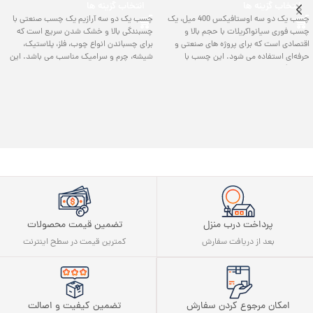
انتخاب گزینه ها
انتخاب گزینه ها
چسب یک دو سه اوستافیکس 400 میل، یک
چسب یک دو سه آرازیم یک چسب صنعتی با
چسب فوری سیانواکریلات با حجم بالا و
چسبندگی بالا و خشک شدن سریع است که
اقتصادی است که برای پروژه‌ های صنعتی و
برای چسباندن انواع چوب، فلز، پلاستیک،
حرفه‌ای استفاده می شود. این چسب با
شیشه، چرم و سرامیک مناسب می‌ باشد. این
چسبندگی فوق‌ العاده، خشک شدن سریع با
چسب با کیفیت عالی و قیمت مناسب، برای
اسپری فعال‌ کننده، و مقاومت بالا در برابر
پروژه‌ های خانگی، صنعتی و ساختمانی ایده‌ آل
رطوبت و حرارت، برای اتصال فلز، چوب،
است و اتصالات محکم و طولانی‌ مدت ایجاد
پلاستیک، سرامیک و شیشه در پروژه‌ های بزرگ
می‌کند.
مناسب است.
پرداخت درب منزل
تضمین قیمت محصولات
بعد از دریافت سفارش
کمترین قیمت در سطح اینترنت
تضمین کیفیت و اصالت
امکان مرجوع کردن سفارش